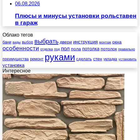
06.08.2026
Плюсы и минусы установки рольставен
в гараж
Облако тегов
выбрать
инструкция
бани
двери
окна
виды
выбор
монтаж
особенности
пол
пола
потолка
потолок
отделка
под
правильно
руками
стен
ремонт
сделать
преимущества
укладка
установить
установка
Интересное