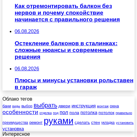
Как отремонтировать балкон без
нервов и почему спокойствие
начинается с правильного решения
06.08.2026
Остекление балконов в сталинках:
сложные нюансы и современные
решения
06.08.2026
Плюсы и минусы установки рольставен
в гараж
Облако тегов
выбрать
инструкция
бани
двери
окна
виды
выбор
монтаж
особенности
пол
пола
потолка
потолок
отделка
под
правильно
руками
стен
ремонт
сделать
преимущества
укладка
установить
установка
Интересное