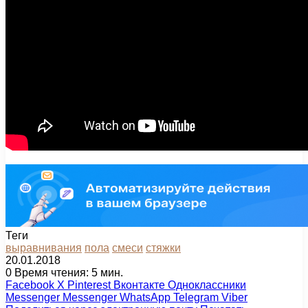
Теги
выравнивания
пола
смеси
стяжки
20.01.2018
0
Время чтения: 5 мин.
Facebook
X
Pinterest
Вконтакте
Одноклассники
Messenger
Messenger
WhatsApp
Telegram
Viber