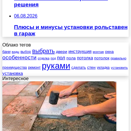
решения
06.08.2026
Плюсы и минусы установки рольставен
в гараж
Облако тегов
выбрать
инструкция
бани
двери
окна
виды
выбор
монтаж
особенности
пол
пола
потолка
потолок
отделка
под
правильно
руками
стен
ремонт
сделать
преимущества
укладка
установить
установка
Интересное