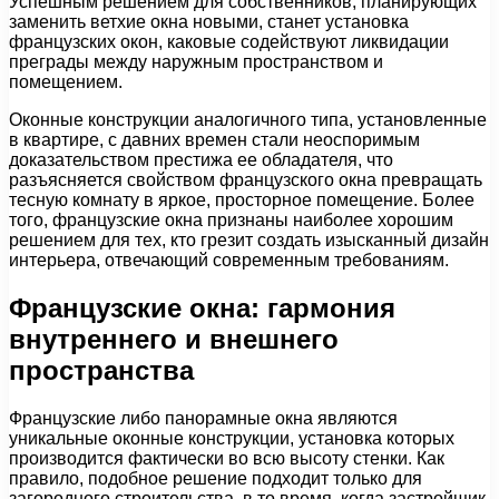
Успешным решением для собственников, планирующих
заменить ветхие окна новыми, станет установка
французских окон, каковые содействуют ликвидации
преграды между наружным пространством и
помещением.
Оконные конструкции аналогичного типа, установленные
в квартире, с давних времен стали неоспоримым
доказательством престижа ее обладателя, что
разъясняется свойством французского окна превращать
тесную комнату в яркое, просторное помещение. Более
того, французские окна признаны наиболее хорошим
решением для тех, кто грезит создать изысканный дизайн
интерьера, отвечающий современным требованиям.
Французские окна: гармония
внутреннего и внешнего
пространства
Французские либо панорамные окна являются
уникальные оконные конструкции, установка которых
производится фактически во всю высоту стенки. Как
правило, подобное решение подходит только для
загородного строительства, в то время, когда застройщик,