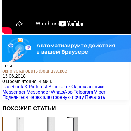
Теги
окно
установить
французское
13.06.2018
0
Время чтения: 4 мин.
Facebook
X
Pinterest
Вконтакте
Одноклассники
Messenger
Messenger
WhatsApp
Telegram
Viber
Поделиться через электронную почту
Печатать
ПОХОЖИЕ СТАТЬИ