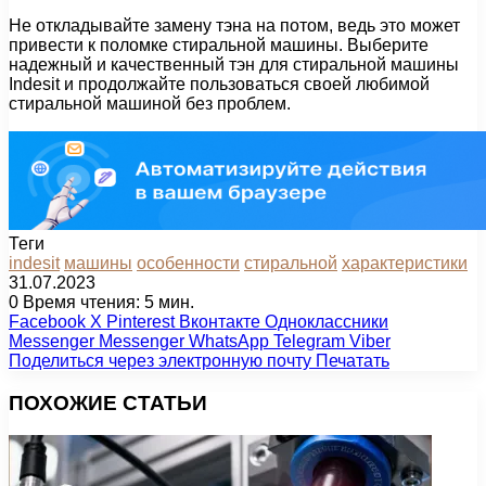
Не откладывайте замену тэна на потом, ведь это может
привести к поломке стиральной машины. Выберите
надежный и качественный тэн для стиральной машины
Indesit и продолжайте пользоваться своей любимой
стиральной машиной без проблем.
Теги
indesit
машины
особенности
стиральной
характеристики
31.07.2023
0
Время чтения: 5 мин.
Facebook
X
Pinterest
Вконтакте
Одноклассники
Messenger
Messenger
WhatsApp
Telegram
Viber
Поделиться через электронную почту
Печатать
ПОХОЖИЕ СТАТЬИ