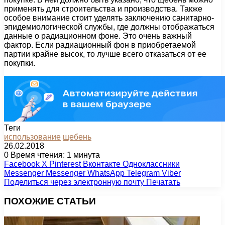
применять для строительства и производства. Также
особое внимание стоит уделять заключению санитарно-
эпидемиологической службы, где должны отображаться
данные о радиационном фоне. Это очень важный
фактор. Если радиационный фон в приобретаемой
партии крайне высок, то лучше всего отказаться от ее
покупки.
Теги
использование
щебень
26.02.2018
0
Время чтения: 1 минута
Facebook
X
Pinterest
Вконтакте
Одноклассники
Messenger
Messenger
WhatsApp
Telegram
Viber
Поделиться через электронную почту
Печатать
ПОХОЖИЕ СТАТЬИ