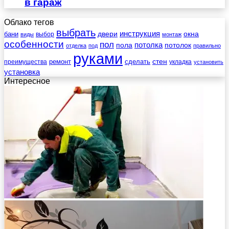
в гараж
Облако тегов
выбрать
инструкция
бани
двери
окна
виды
выбор
монтаж
особенности
пол
пола
потолка
потолок
отделка
под
правильно
руками
стен
ремонт
сделать
преимущества
укладка
установить
установка
Интересное