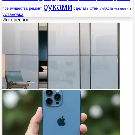
руками
стен
ремонт
сделать
преимущества
укладка
установить
установка
Интересное