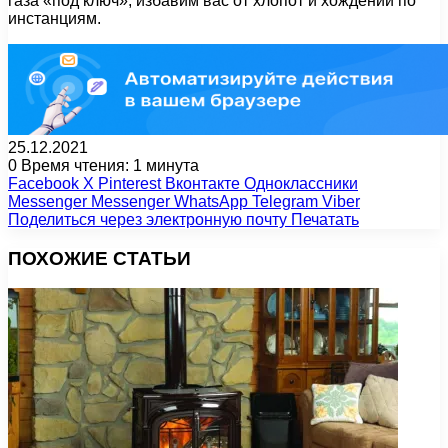
газа «под ключ», избавим вас от хлопот и хождений по
инстанциям.
25.12.2021
0
Время чтения: 1 минута
Facebook
X
Pinterest
Вконтакте
Одноклассники
Messenger
Messenger
WhatsApp
Telegram
Viber
Поделиться через электронную почту
Печатать
ПОХОЖИЕ СТАТЬИ