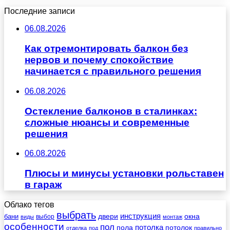
Последние записи
06.08.2026
Как отремонтировать балкон без
нервов и почему спокойствие
начинается с правильного решения
06.08.2026
Остекление балконов в сталинках:
сложные нюансы и современные
решения
06.08.2026
Плюсы и минусы установки рольставен
в гараж
Облако тегов
выбрать
инструкция
бани
двери
окна
виды
выбор
монтаж
особенности
пол
пола
потолка
потолок
отделка
под
правильно