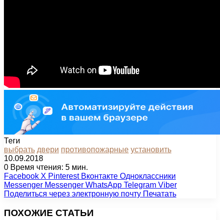
Теги
выбрать
двери
противопожарные
установить
10.09.2018
0
Время чтения: 5 мин.
Facebook
X
Pinterest
Вконтакте
Одноклассники
Messenger
Messenger
WhatsApp
Telegram
Viber
Поделиться через электронную почту
Печатать
ПОХОЖИЕ СТАТЬИ