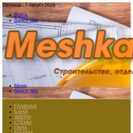
Пятница , 7 Август 2026
Войти
Switch skin
Меню
Switch skin
ГЛАВНАЯ
БАНИ
ДВЕРИ
СТЕНЫ
ОКНА