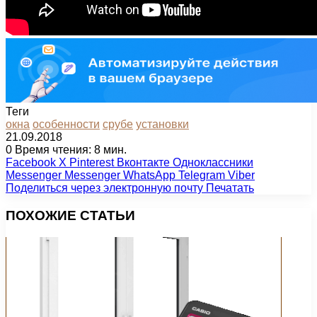
Теги
окна
особенности
срубе
установки
21.09.2018
0
Время чтения: 8 мин.
Facebook
X
Pinterest
Вконтакте
Одноклассники
Messenger
Messenger
WhatsApp
Telegram
Viber
Поделиться через электронную почту
Печатать
ПОХОЖИЕ СТАТЬИ