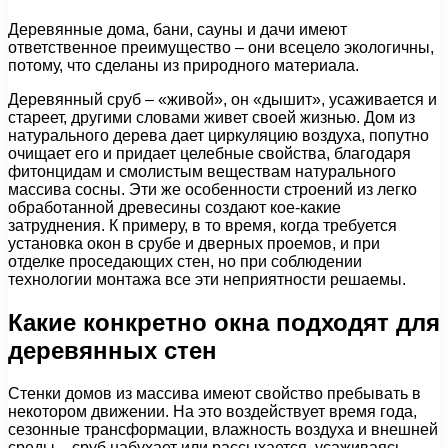
Деревянные дома, бани, сауны и дачи имеют
ответственное преимущество – они всецело экологичны,
потому, что сделаны из природного материала.
Деревянный сруб – «живой», он «дышит», усаживается и
стареет, другими словами живет своей жизнью. Дом из
натурального дерева дает циркуляцию воздуха, попутно
очищает его и придает целебные свойства, благодаря
фитонцидам и смолистым веществам натурального
массива сосны. Эти же особенности строений из легко
обработанной древесины создают кое-какие
затруднения. К примеру, в то время, когда требуется
установка окон в срубе и дверных проемов, и при
отделке проседающих стен, но при соблюдении
технологии монтажа все эти неприятности решаемы.
Какие конкретно окна подходят для
деревянных стен
Стенки домов из массива имеют свойство пребывать в
некотором движении. На это воздействует время года,
сезонные трансформации, влажность воздуха и внешней
среды – сруб набухает или рассыхается, усаживаясь.