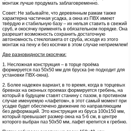
монтаж лучше продумать заблаговременно.
Совет: Не забывайте, что деревянным рамам также
характерна частичная усадка, а окна из ПВХ имеют
твёрдую и стабильную базу – их нельзя ставить в свежий
сруб, и окосячку применять в обязательном порядке. Она
разрешит возможность сохранить достаточную
автономность стеклопакета от сруба, исходя из этого
монтаж на пену и без косячки в этом случае неприемлем!
Две разновидности окосячки:
1. Несложная конструкция – в торце проёма
формируется паз 50х50 мм для бруска (не подходит для
установки ПВХ-окна).
2. Более надежен вариант, в то время, когда в торцевых
бревнах на оконных проемах формируется гребень, на
который в будущем ставят станину с пазом, в противном
случае именуемую «лафетом», в этот самый момент при
усадке будет обеспечено движение по направляющим
без деформаций. Это конструкция из бруса 100х150 мм,
который превышает размер окна на 5-6 см, в центре
которого выбран паз 50х50 мм, лафет крепится к гребню.