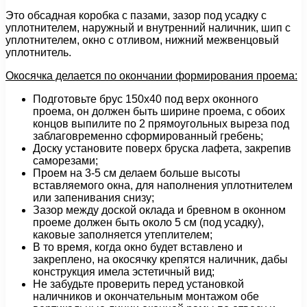
Это обсадная коробка с пазами, зазор под усадку с
уплотнителем, наружный и внутренний наличник, шип с
уплотнителем, окно с отливом, нижний межвенцовый
уплотнитель.
Окосячка делается по окончании формирования проема:
Подготовьте брус 150х40 под верх оконного
проема, он должен быть ширине проема, с обоих
концов выпилите по 2 прямоугольных выреза под
заблаговременно сформированный гребень;
Доску установите поверх бруска лафета, закрепив
саморезами;
Проем на 3-5 см делаем больше высоты
вставляемого окна, для наполнения уплотнителем
или запенивания снизу;
Зазор между доской оклада и бревном в оконном
проеме должен быть около 5 см (под усадку),
каковые заполняется утеплителем;
В то время, когда окно будет вставлено и
закреплено, на окосячку крепятся наличник, дабы
конструкция имела эстетичный вид;
Не забудьте проверить перед установкой
наличников и окончательным монтажом обе