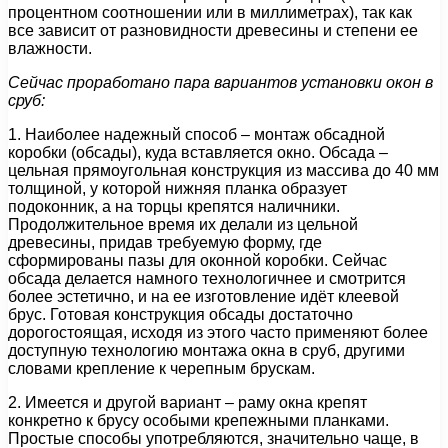
процентном соотношении или в миллиметрах), так как
все зависит от разновидности древесины и степени ее
влажности.
Сейчас проработано пара вариантов установки окон в
сруб:
1. Наиболее надежный способ – монтаж обсадной
коробки (обсады), куда вставляется окно. Обсада –
цельная прямоугольная конструкция из массива до 40 мм
толщиной, у которой нижняя планка образует
подоконник, а на торцы крепятся наличники.
Продолжительное время их делали из цельной
древесины, придав требуемую форму, где
сформированы пазы для оконной коробки. Сейчас
обсада делается намного технологичнее и смотрится
более эстетично, и на ее изготовление идёт клеевой
брус. Готовая конструкция обсады достаточно
дорогостоящая, исходя из этого часто применяют более
доступную технологию монтажа окна в сруб, другими
словами крепление к черепным брускам.
2. Имеется и другой вариант – раму окна крепят
конкретно к брусу особыми крепежными планками.
Простые способы употребляются, значительно чаще, в