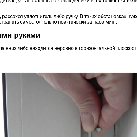
дителя, установленные с соблюдением всех тонкостей тех
, рассохся уплотнитель либо ручку. В таких обстановках ну
транить самостоятельно практически за пара мин..
ими руками
ла вниз либо находится неровно в горизонтальной плоскост