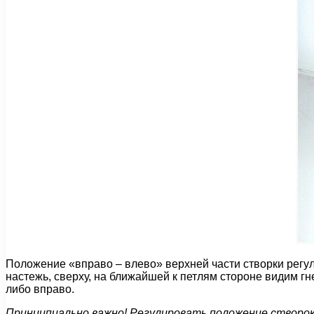
Положение «вправо – влево» верхней части створки регул
настежь, сверху, на ближайшей к петлям стороне видим г
либо вправо.
Принципиально важно! Регулировать положение створо