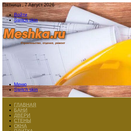
Пятница , 7 Август 2026
Войти
Switch skin
Меню
Switch skin
ГЛАВНАЯ
БАНИ
ДВЕРИ
СТЕНЫ
ОКНА