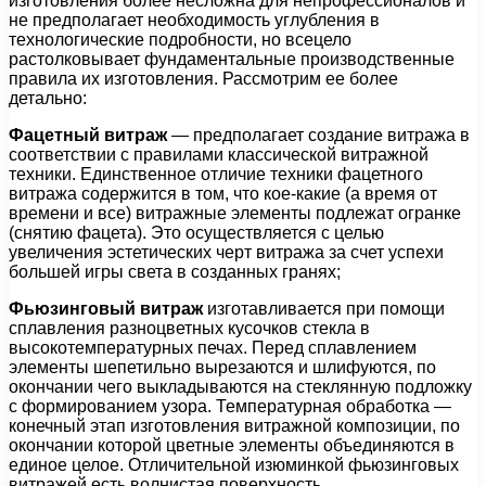
изготовления более несложна для непрофессионалов и
не предполагает необходимость углубления в
технологические подробности, но всецело
растолковывает фундаментальные производственные
правила их изготовления. Рассмотрим ее более
детально:
Фацетный витраж
— предполагает создание витража в
соответствии с правилами классической витражной
техники. Единственное отличие техники фацетного
витража содержится в том, что кое-какие (а время от
времени и все) витражные элементы подлежат огранке
(снятию фацета). Это осуществляется с целью
увеличения эстетических черт витража за счет успехи
большей игры света в созданных гранях;
Фьюзинговый витраж
изготавливается при помощи
сплавления разноцветных кусочков стекла в
высокотемпературных печах. Перед сплавлением
элементы шепетильно вырезаются и шлифуются, по
окончании чего выкладываются на стеклянную подложку
с формированием узора. Температурная обработка —
конечный этап изготовления витражной композиции, по
окончании которой цветные элементы объединяются в
единое целое. Отличительной изюминкой фьюзинговых
витражей есть волнистая поверхность.