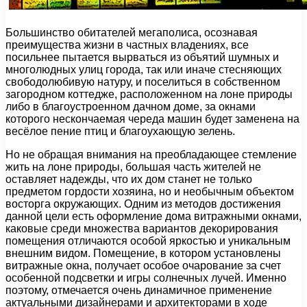
Большинство обитателей мегаполиса, осознавая
преимущества жизни в частных владениях, все
посильнее пытается вырваться из объятий шумных и
многолюдных улиц города, так или иначе стесняющих
свободолюбивую натуру, и поселиться в собственном
загородном коттедже, расположенном на лоне природы
либо в благоустроенном дачном доме, за окнами
которого нескончаемая череда машин будет заменена на
весёлое пение птиц и благоухающую зелень.
Но не обращая внимания на преобладающее стемление
жить на лоне природы, большая часть жителей не
оставляет надежды, что их дом станет не только
предметом гордости хозяина, но и необычным объектом
восторга окружающих. Одним из методов достижения
данной цели есть оформление дома витражными окнами,
каковые среди множества вариантов декорирования
помещения отличаются особой яркостью и уникальным
внешним видом. Помещение, в котором установлены
витражные окна, получает особое очарование за счет
особенной подсветки и игры солнечных лучей. Именно
поэтому, отмечается очень динамичное применение
актуальными дизайнерами и архитекторами в ходе