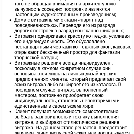
того не обращая внимания на архитектурную
вычурность соседних построек и являются
настоящим художественным произведением;
Дома с витражными окнами «парят над
повседневностью». Переводя его из разряда
дорогих построек в разряд изысканно-шикарных;
Витражи подчеркивают красоту коттеджа, усиливая
его индивидуальность. Это обусловлено
нестандартными чертами коттеджных окон, каковые
открывают бесконечный простор для фантазии
творческой натуры;
Витражные решения всегда индивидуален ,
поскольку в каждом конкретном случае они
основываются лишь на личных дизайнерских
предпочтениях клиента, который предлагает свой
эскиз витража либо выбирает его из каталога. В
последнем случае, витраж, выполненный
мастером, постоянно приобретает свою
индивидуальность, становясь неповторимым и
единственным в своем экземпляре;
Клиент получает возможность самостоятельно
выбрать разновидность и технику выполнения
витража, и выбирают стилистическое решение
витража. На данном этапе решается, предоставит
ли клиент живописцу свой эскиз, или воспользуется