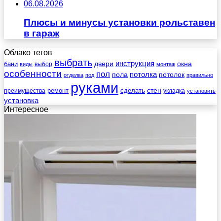
06.08.2026
Плюсы и минусы установки рольставен
в гараж
Облако тегов
выбрать
инструкция
бани
двери
окна
виды
выбор
монтаж
особенности
пол
пола
потолка
потолок
отделка
под
правильно
руками
стен
ремонт
сделать
преимущества
укладка
установить
установка
Интересное