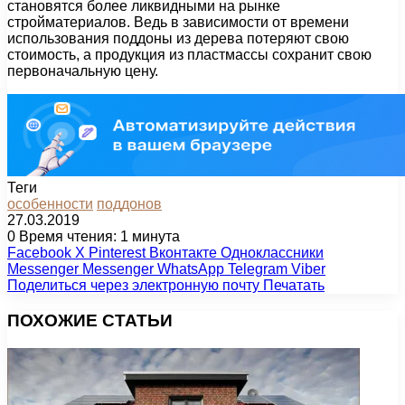
становятся более ликвидными на рынке
стройматериалов. Ведь в зависимости от времени
использования поддоны из дерева потеряют свою
стоимость, а продукция из пластмассы сохранит свою
первоначальную цену.
Теги
особенности
поддонов
27.03.2019
0
Время чтения: 1 минута
Facebook
X
Pinterest
Вконтакте
Одноклассники
Messenger
Messenger
WhatsApp
Telegram
Viber
Поделиться через электронную почту
Печатать
ПОХОЖИЕ СТАТЬИ