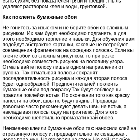
быть сухим, без показателей грязи и трещин. Пыль
удаляют раствором клея и воды, грунтовкой.
Как поклеить бумажные обои
Не гонитесь за изыском и не берите обои со сложным
рисунком. Их вам будет необходимо подганять, а для
этого необходимо терпение и навыки. Для обучения вам
подойдут абстрактне картинки, каковые не потребуют
совмещения фрагментов на соседних полосах. Если вы
клеите обои со сложным рисунком, то при резке
необходимо совместить рисунок на половину узора.
Отматывайте полосу лишь в одном направлении от
рулона. Так отматывая полосы сохранят
последовательность рисунка и каждая вторая полоса
будет однообразной. Предпочтительней поклеить
бумажные обои под покраску.Так будут соблюдены
правила поклейки встык. По окончании того как краску
нанести на обои, швы не будут видны. Продавцы
довольно часто рекомендуют делать швы не встык, а
накладывая полосы одну на приятелю. Для этого
необходимо шепетильно промазати край обоев.
Неизменно клеили бумажные обои так: наносили клей на
отрезанную полосу и, предварительно не складывая,
через пара мин. Наклеювали на стену. Но сей час обои