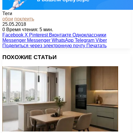
Теги
обои
поклеить
25.05.2018
0
Время чтения: 5 мин.
Facebook
X
Pinterest
Вконтакте
Одноклассники
Messenger
Messenger
WhatsApp
Telegram
Viber
Поделиться через электронную почту
Печатать
ПОХОЖИЕ СТАТЬИ