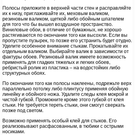
Полосы приложите в верхней части стен и расправляйте
их к низу, приглаживайте их, меховым валиком,
резиновым валиком, щеткой либо обойным шпателем
для того что бы вышел воздушное пространство.
Виниловые обои, в отличие от бумажных, не хорошо
растягиваются по окончании того как высохли. Если вы
пропустите пузырек, то позже его устранить будет отудно.
Уделите особенное внимание стыкам. Прокатывайте их
отдельным валиком. Выбирайте валик в зависимости от
фактуры обоев. Резиновый валик имеете возможность
применять для гладких тяжелых и легких обоев,
ребристый ролик из пластика – на водостойких либо
структурных обоях.
По окончании того как полосы наклеены, подрежьте верх
параллельно потолку либо плинтусу применяя обойную
линейку и обойного ножа. Удалите следы клея мокрой и
чистой губкой. Промокните кроме этого губкой от клея
стыки. Не требуется тереть стыки, они смогут сверкать
позже под светом.
Возможно применять особый клей для стыков. Его
реализовывают расфасованным, в тюбики с острыми
носиками.