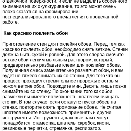
отделочной поверхности, и если не выделить особенного
внимания на их окультуривание, то это может очень
плохо сказаться на формировании
неспециализированного впечатления о проделанной
работе.
Как красиво поклеить обои
Приготовление стен для поклейки обоев. Перед тем как
красиво поклеить обои, необходимо снять ветхие. Стенки
должна быть сухой и ровной. Для этого сперва смочите
ветхие обои легким мыльным раствором, который,
предварительно разбавьте клеем для поклейки обоев.
Полученная смесь замечательно размягчит обои, и вам
будет не тяжело снимать их со стенки. Для того что бы
процесс проходил стремительнее прорежьте острым
ножом ветхие обои. Подождите мин. Десять, лишь позже
снимайте их со стенку. По окончании того как обои
размокли вы имеете возможность шпателем очищать
стенки. В том случае, если останутся куски обоев на
стенах, повторите опять промокание обоев. Не считая
шпателя имеете возможность применять и другие
инструменты. Инструменты, каковые вам смогут
понадобится: стаместка, шпатель, скребок, кисти,
резиновые перчатки, стремянка, респиратор.