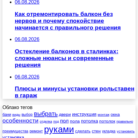
06.08.2026
Как отремонтировать балкон без
нервов и почему спокойствие
начинается с правильного решения
06.08.2026
Остекление балконов в сталинках:
сложные нюансы и современные
решения
06.08.2026
Плюсы и минусы установки рольставен
в гараж
Облако тегов
выбрать
инструкция
бани
двери
окна
виды
выбор
монтаж
особенности
пол
пола
потолка
потолок
отделка
под
правильно
руками
стен
ремонт
сделать
преимущества
укладка
установить
установка