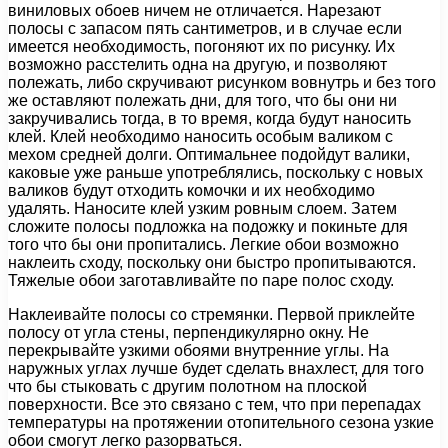
виниловых обоев ничем не отличается. Нарезают
полосы с запасом пять сантиметров, и в случае если
имеется необходимость, погоняют их по рисунку. Их
возможно расстелить одна на другую, и позволяют
полежать, либо скручивают рисунком вовнутрь и без того
же оставляют полежать дни, для того, что бы они ни
закручивались тогда, в то время, когда будут наносить
клей. Клей необходимо наносить особым валиком с
мехом средней долги. Оптимальнее подойдут валики,
каковые уже раньше употреблялись, поскольку с новых
валиков будут отходить комочки и их необходимо
удалять. Наносите клей узким ровным слоем. Затем
сложите полосы подложка на подожку и покиньте для
того что бы они пропитались. Легкие обои возможно
наклеить сходу, поскольку они быстро пропитываются.
Тяжелые обои заготавливайте по паре полос сходу.
Наклеивайте полосы со стремянки. Первой приклейте
полосу от угла стены, перпендикулярно окну. Не
перекрывайте узкими обоями внутренние углы. На
наружных углах лучше будет сделать внахлест, для того
что бы стыковать с другим полотном на плоской
поверхности. Все это связано с тем, что при перепадах
температуры на протяжении отопительного сезона узкие
обои смогут легко разорваться.