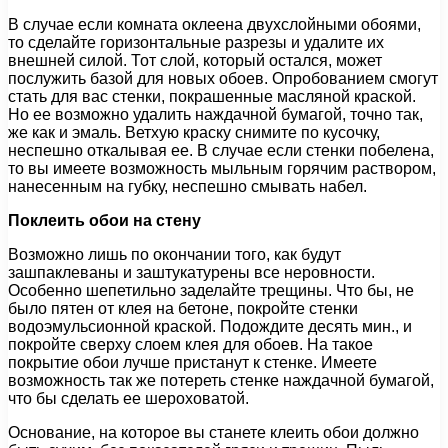
В случае если комната оклеена двухслойными обоями,
то сделайте горизонтальные разрезы и удалите их
внешней силой. Тот слой, который остался, может
послужить базой для новых обоев. Опробованием смогут
стать для вас стенки, покрашенные масляной краской.
Но ее возможно удалить наждачной бумагой, точно так,
же как и эмаль. Ветхую краску снимите по кусочку,
неспешно откалывая ее. В случае если стенки побелена,
то вы имеете возможность мыльным горячим раствором,
нанесенным на губку, неспешно смывать набел.
Поклеить обои на стену
Возможно лишь по окончании того, как будут
зашпаклеваны и заштукатурены все неровности.
Особенно шепетильно заделайте трещины. Что бы, не
было пятен от клея на бетоне, покройте стенки
водоэмульсионной краской. Подождите десять мин., и
покройте сверху слоем клея для обоев. На такое
покрытие обои лучше пристанут к стенке. Имеете
возможность так же потереть стенке наждачной бумагой,
что бы сделать ее шероховатой.
Основание, на которое вы станете клеить обои должно