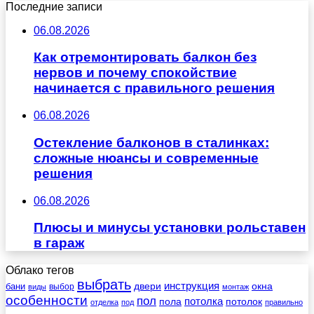
Последние записи
06.08.2026
Как отремонтировать балкон без
нервов и почему спокойствие
начинается с правильного решения
06.08.2026
Остекление балконов в сталинках:
сложные нюансы и современные
решения
06.08.2026
Плюсы и минусы установки рольставен
в гараж
Облако тегов
выбрать
инструкция
бани
двери
окна
виды
выбор
монтаж
особенности
пол
пола
потолка
потолок
отделка
под
правильно