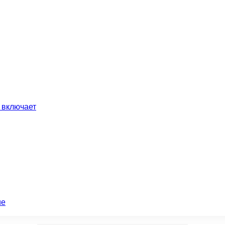
 включает
ие