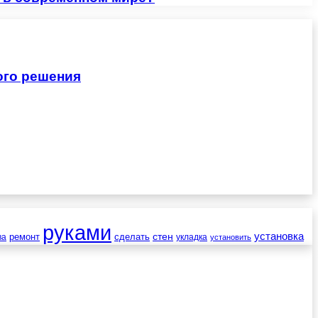
ого решения
руками
установка
стен
ремонт
сделать
ва
укладка
установить