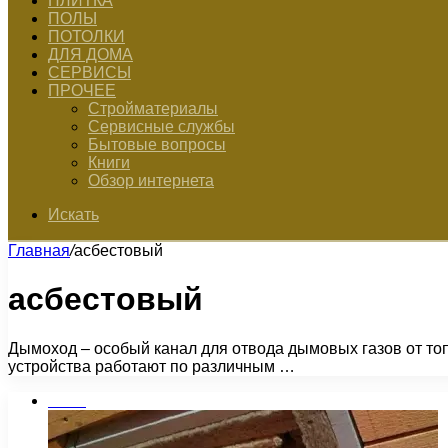
ПЛИТКА
ПОЛЫ
ПОТОЛКИ
ДЛЯ ДОМА
СЕРВИСЫ
ПРОЧЕЕ
Стройматериалы
Сервисные службы
Бытовые вопросы
Книги
Обзор интернета
Искать
Главная
/
асбестовый
асбестовый
Дымоход – особый канал для отвода дымовых газов от топк
устройства работают по различным …
Бани