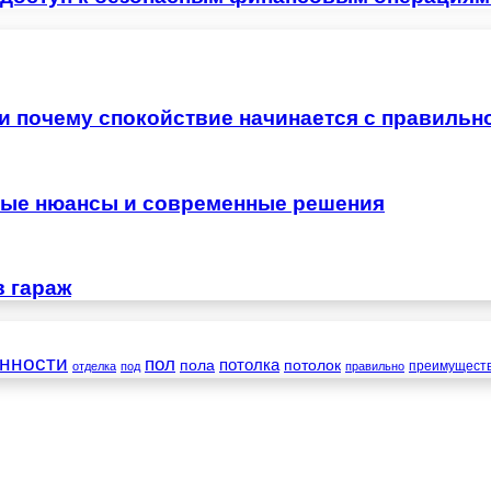
 и почему спокойствие начинается с правильн
жные нюансы и современные решения
в гараж
нности
пол
пола
потолка
потолок
преимущест
отделка
под
правильно