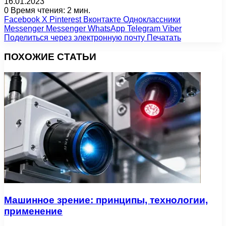
16.01.2023
0
Время чтения: 2 мин.
Facebook
X
Pinterest
Вконтакте
Одноклассники
Messenger
Messenger
WhatsApp
Telegram
Viber
Поделиться через электронную почту
Печатать
ПОХОЖИЕ СТАТЬИ
Машинное зрение: принципы, технологии,
применение