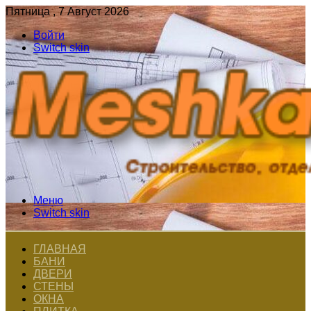
Пятница , 7 Август 2026
Войти
Switch skin
Меню
Switch skin
ГЛАВНАЯ
БАНИ
ДВЕРИ
СТЕНЫ
ОКНА