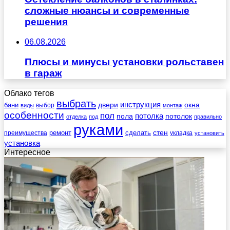
сложные нюансы и современные
решения
06.08.2026
Плюсы и минусы установки рольставен
в гараж
Облако тегов
выбрать
инструкция
бани
двери
окна
виды
выбор
монтаж
особенности
пол
пола
потолка
потолок
отделка
под
правильно
руками
стен
ремонт
сделать
преимущества
укладка
установить
установка
Интересное