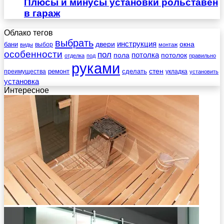
Плюсы и минусы установки рольставен
в гараж
Облако тегов
выбрать
инструкция
бани
двери
окна
виды
выбор
монтаж
особенности
пол
пола
потолка
потолок
отделка
под
правильно
руками
стен
ремонт
сделать
преимущества
укладка
установить
установка
Интересное