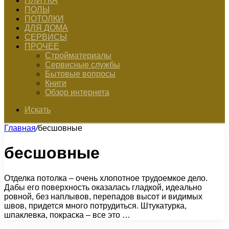
ПЛИТКА
ПОЛЫ
ПОТОЛКИ
ДЛЯ ДОМА
СЕРВИСЫ
ПРОЧЕЕ
Стройматериалы
Сервисные службы
Бытовые вопросы
Книги
Обзор интернета
Искать
Главная
/
бесшовные
бесшовные
Отделка потолка – очень хлопотное трудоемкое дело.
Дабы его поверхность оказалась гладкой, идеально
ровной, без наплывов, перепадов высот и видимых
швов, придется много потрудиться. Штукатурка,
шпаклевка, покраска – все это …