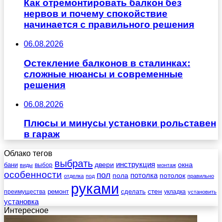
Как отремонтировать балкон без
нервов и почему спокойствие
начинается с правильного решения
06.08.2026
Остекление балконов в сталинках:
сложные нюансы и современные
решения
06.08.2026
Плюсы и минусы установки рольставен
в гараж
Облако тегов
выбрать
инструкция
бани
двери
окна
виды
выбор
монтаж
особенности
пол
пола
потолка
потолок
отделка
под
правильно
руками
стен
ремонт
сделать
преимущества
укладка
установить
установка
Интересное