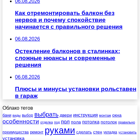
06.08.2026
Как отремонтировать балкон без
нервов и почему спокойствие
начинается с правильного решения
06.08.2026
Остекление балконов в сталинках:
сложные нюансы и современные
решения
06.08.2026
Плюсы и минусы установки рольставен
в гараж
Облако тегов
выбрать
инструкция
бани
двери
окна
виды
выбор
монтаж
особенности
пол
пола
потолка
потолок
отделка
под
правильно
руками
стен
ремонт
сделать
преимущества
укладка
установить
установка