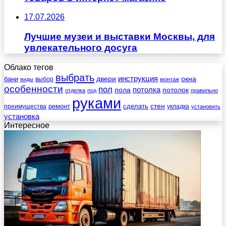
17.07.2026
Лучшие музеи и выставки Москвы, для
увлекательного досуга
Облако тегов
выбрать
инструкция
бани
двери
окна
виды
выбор
монтаж
особенности
пол
пола
потолка
потолок
отделка
под
правильно
руками
стен
ремонт
сделать
преимущества
укладка
установить
установка
Интересное