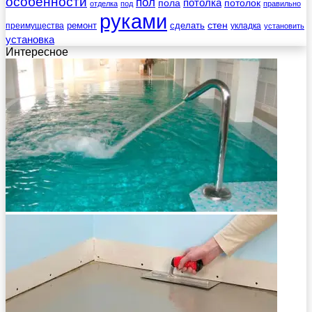
особенности
пол
пола
потолка
потолок
отделка
под
правильно
руками
стен
ремонт
сделать
преимущества
укладка
установить
установка
Интересное