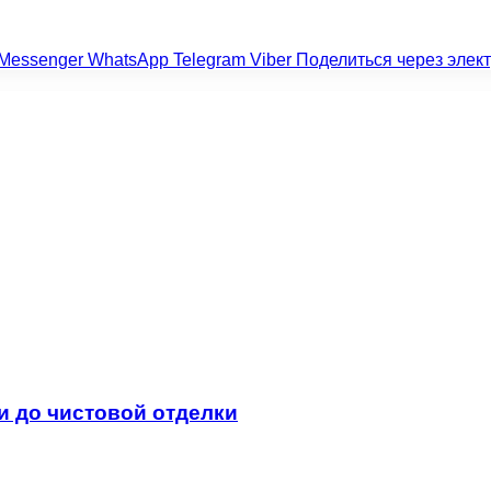
Messenger
WhatsApp
Telegram
Viber
Поделиться через элек
и до чистовой отделки