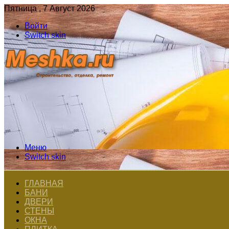
Пятница , 7 Август 2026
Войти
Switch skin
Меню
Switch skin
ГЛАВНАЯ
БАНИ
ДВЕРИ
СТЕНЫ
ОКНА