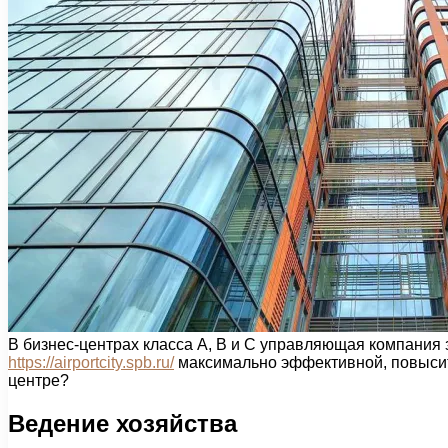
В бизнес-центрах класса А, B и C управляющая компания 
https://airportcity.spb.ru/
максимально эффективной, повысить
центре?
Ведение хозяйства