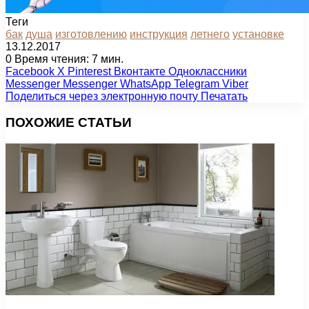
Теги
бак
душа
изготовлению
инструкция
летнего
установке
13.12.2017
0
Время чтения: 7 мин.
Facebook
X
Pinterest
Вконтакте
Одноклассники
Messenger
Messenger
WhatsApp
Telegram
Viber
Поделиться через электронную почту
Печатать
ПОХОЖИЕ СТАТЬИ