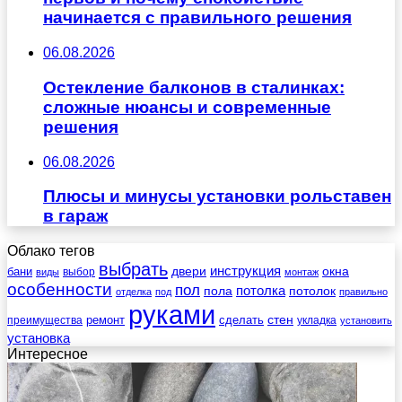
начинается с правильного решения
06.08.2026
Остекление балконов в сталинках:
сложные нюансы и современные
решения
06.08.2026
Плюсы и минусы установки рольставен
в гараж
Облако тегов
выбрать
инструкция
бани
двери
окна
виды
выбор
монтаж
особенности
пол
пола
потолка
потолок
отделка
под
правильно
руками
стен
ремонт
сделать
преимущества
укладка
установить
установка
Интересное