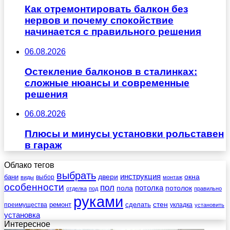
Как отремонтировать балкон без
нервов и почему спокойствие
начинается с правильного решения
06.08.2026
Остекление балконов в сталинках:
сложные нюансы и современные
решения
06.08.2026
Плюсы и минусы установки рольставен
в гараж
Облако тегов
выбрать
инструкция
бани
двери
окна
виды
выбор
монтаж
особенности
пол
пола
потолка
потолок
отделка
под
правильно
руками
стен
ремонт
сделать
преимущества
укладка
установить
установка
Интересное