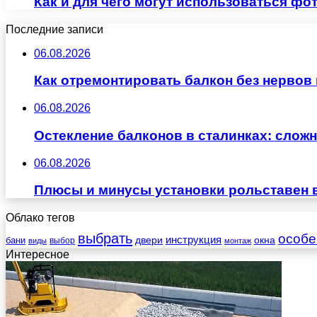
Как и для чего могут использоваться ф
Последние записи
06.08.2026
Как отремонтировать балкон без нервов
06.08.2026
Остекление балконов в сталинках: сло
06.08.2026
Плюсы и минусы установки рольставен 
Облако тегов
выбрать
особе
инструкция
бани
двери
окна
виды
выбор
монтаж
Интересное