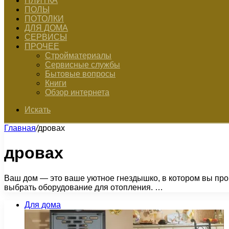
ПЛИТКА
ПОЛЫ
ПОТОЛКИ
ДЛЯ ДОМА
СЕРВИСЫ
ПРОЧЕЕ
Стройматериалы
Сервисные службы
Бытовые вопросы
Книги
Обзор интернета
Искать
Главная
/
дровах
дровах
Ваш дом — это ваше уютное гнездышко, в котором вы про
выбрать оборудование для отопления. …
Для дома