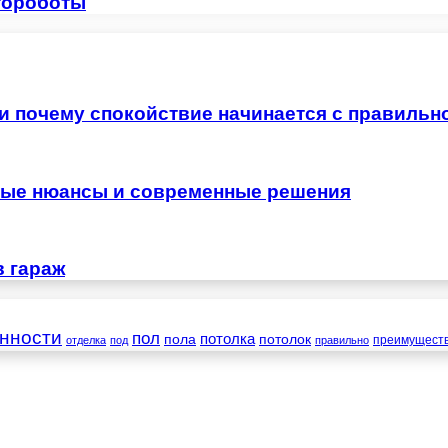
отороботы
 и почему спокойствие начинается с правильн
жные нюансы и современные решения
в гараж
нности
пол
пола
потолка
потолок
преимущест
отделка
под
правильно