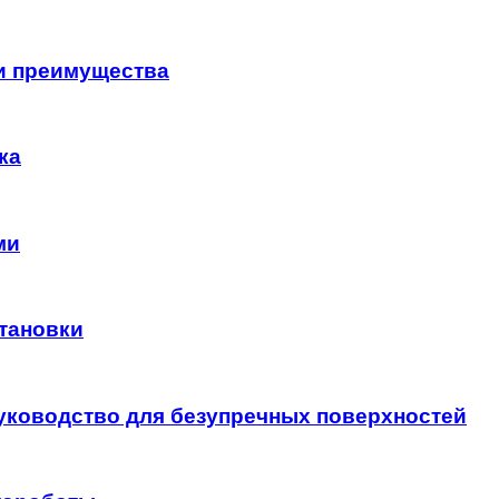
и преимущества
ка
ми
тановки
руководство для безупречных поверхностей