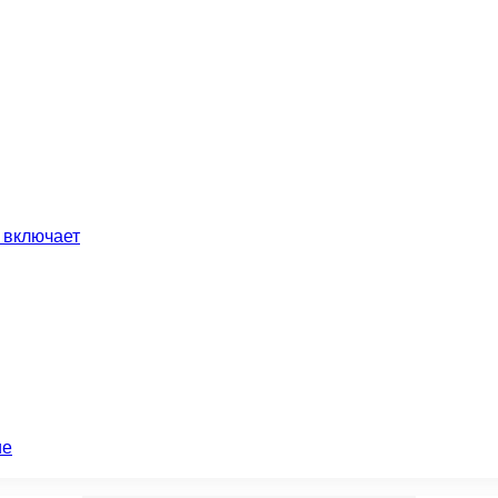
 включает
ие