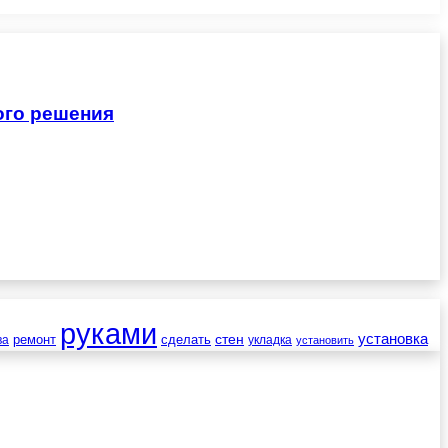
ого решения
руками
установка
стен
ремонт
сделать
ва
укладка
установить