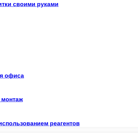
итки своими руками
ля офиса
и монтаж
использованием реагентов