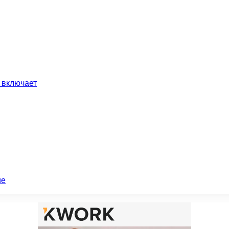
 включает
ие