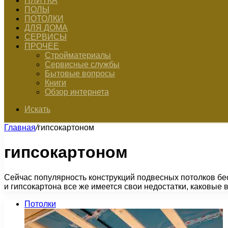
ПЛИТКА
ПОЛЫ
ПОТОЛКИ
ДЛЯ ДОМА
СЕРВИСЫ
ПРОЧЕЕ
Стройматериалы
Сервисные службы
Бытовые вопросы
Книги
Обзор интернета
Искать
Главная
/
гипсокартоном
гипсокартоном
Сейчас популярность конструкций подвесных потолков бес
и гипсокартона все же имеется свои недостатки, каковые
Потолки