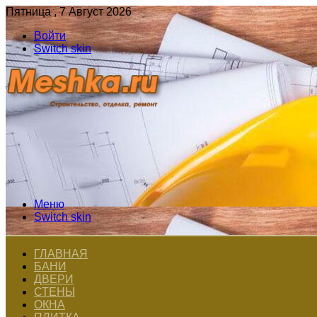
Пятница , 7 Август 2026
Войти
Switch skin
Меню
Switch skin
ГЛАВНАЯ
БАНИ
ДВЕРИ
СТЕНЫ
ОКНА