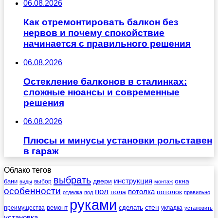
06.08.2026
Как отремонтировать балкон без
нервов и почему спокойствие
начинается с правильного решения
06.08.2026
Остекление балконов в сталинках:
сложные нюансы и современные
решения
06.08.2026
Плюсы и минусы установки рольставен
в гараж
Облако тегов
выбрать
инструкция
бани
двери
окна
виды
выбор
монтаж
особенности
пол
пола
потолка
потолок
отделка
под
правильно
руками
стен
ремонт
сделать
преимущества
укладка
установить
установка