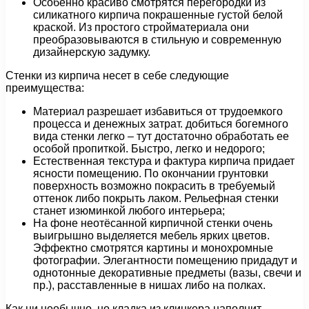
Особенно красиво смотрятся перегородки из
силикатного кирпича покрашенные густой белой
краской. Из простого стройматериала они
преобразовываются в стильную и современную
дизайнерскую задумку.
Стенки из кирпича несет в себе следующие
преимущества:
Материал разрешает избавиться от трудоемкого
процесса и денежных затрат. добиться богемного
вида стенки легко – тут достаточно обработать ее
особой пропиткой. Быстро, легко и недорого;
Естественная текстура и фактура кирпича придает
ясности помещению. По окончании грунтовки
поверхность возможно покрасить в требуемый
оттенок либо покрыть лаком. Рельефная стенки
станет изюминкой любого интерьера;
На фоне неотёсанной кирпичной стенки очень
выигрышно выделяется мебель ярких цветов.
Эффектно смотрятся картины и монохромные
фотографии. Элегантности помещению придадут и
однотонные декоративные предметы (вазы, свечи и
пр.), расставленные в нишах либо на полках.
Как ни необычно, но кладка из клинкера наполнит