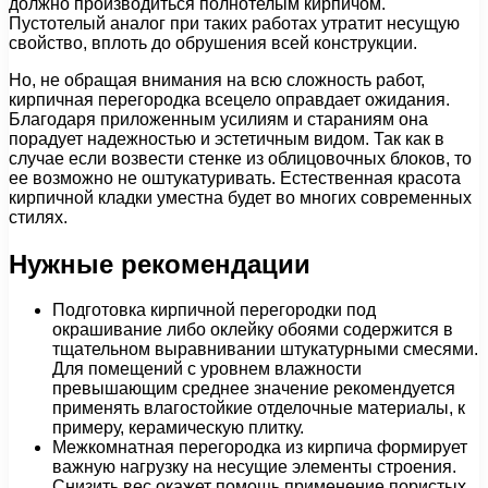
должно производиться полнотелым кирпичом.
Пустотелый аналог при таких работах утратит несущую
свойство, вплоть до обрушения всей конструкции.
Но, не обращая внимания на всю сложность работ,
кирпичная перегородка всецело оправдает ожидания.
Благодаря приложенным усилиям и стараниям она
порадует надежностью и эстетичным видом. Так как в
случае если возвести стенке из облицовочных блоков, то
ее возможно не оштукатуривать. Естественная красота
кирпичной кладки уместна будет во многих современных
стилях.
Нужные рекомендации
Подготовка кирпичной перегородки под
окрашивание либо оклейку обоями содержится в
тщательном выравнивании штукатурными смесями.
Для помещений с уровнем влажности
превышающим среднее значение рекомендуется
применять влагостойкие отделочные материалы, к
примеру, керамическую плитку.
Межкомнатная перегородка из кирпича формирует
важную нагрузку на несущие элементы строения.
Снизить вес окажет помощь применение пористых