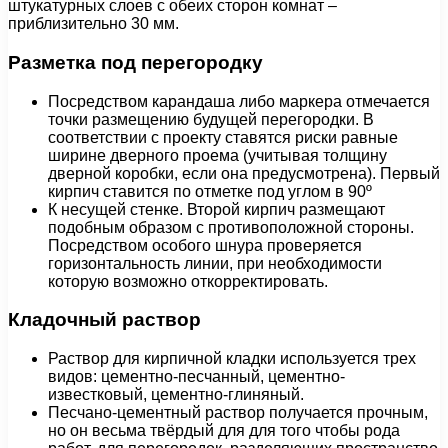
штукатурных слоев с обеих сторон комнат –
приблизительно 30 мм.
Разметка под перегородку
Посредством карандаша либо маркера отмечается
точки размещению будущей перегородки. В
соответствии с проекту ставятся риски равные
ширине дверного проема (учитывая толщину
дверной коробки, если она предусмотрена). Первый
кирпич ставится по отметке под углом в 90º
К несущей стенке. Второй кирпич размещают
подобным образом с противоположной стороны.
Посредством особого шнура проверяется
горизонтальность линии, при необходимости
которую возможно откорректировать.
Кладочный раствор
Раствор для кирпичной кладки используется трех
видов: цементно-песчанный, цементно-
известковый, цементно-глиняный.
Песчано-цементный раствор получается прочным,
но он весьма твёрдый для для того чтобы рода