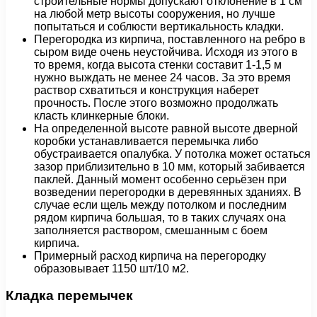
строительные нормы допускают отклонение в 1 см
на любой метр высоты сооружения, но лучше
попытаться и соблюсти вертикальность кладки.
Перегородка из кирпича, поставленного на ребро в
сыром виде очень неустойчива. Исходя из этого в
то время, когда высота стенки составит 1-1,5 м
нужно выждать не менее 24 часов. За это время
раствор схватиться и конструкция наберет
прочность. После этого возможно продолжать
класть клинкерные блоки.
На определенной высоте равной высоте дверной
коробки устанавливается перемычка либо
обустраивается опалубка. У потолка может остаться
зазор приблизительно в 10 мм, который забивается
паклей. Данный момент особенно серьёзен при
возведении перегородки в деревянных зданиях. В
случае если щель между потолком и последним
рядом кирпича большая, то в таких случаях она
заполняется раствором, смешанным с боем
кирпича.
Примерный расход кирпича на перегородку
образовывает 1150 шт/10 м2.
Кладка перемычек