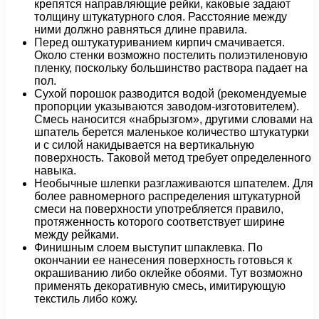
крепятся направляющие рейки, каковые задают
толщину штукатурного слоя. Расстояние между
ними должно равняться длине правила.
Перед оштукатуриванием кирпич смачивается.
Около стенки возможно постелить полиэтиленовую
пленку, поскольку большинство раствора падает на
пол.
Сухой порошок разводится водой (рекомендуемые
пропорции указываются заводом-изготовителем).
Смесь наносится «набрызгом», другими словами на
шпатель берется маленькое количество штукатурки
и с силой накидывается на вертикальную
поверхность. Таковой метод требует определенного
навыка.
Необычные шлепки разглаживаются шпателем. Для
более равномерного распределения штукатурной
смеси на поверхности употребляется правило,
протяженность которого соответствует ширине
между рейками.
Финишным слоем выступит шпаклевка. По
окончании ее нанесения поверхность готовься к
окрашиванию либо оклейке обоями. Тут возможно
применять декоративную смесь, имитирующую
текстиль либо кожу.