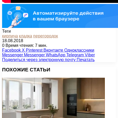
Теги
кирпича
кладка
перегородок
18.08.2018
0
Время чтения: 7 мин.
Facebook
X
Pinterest
Вконтакте
Одноклассники
Messenger
Messenger
WhatsApp
Telegram
Viber
Поделиться через электронную почту
Печатать
ПОХОЖИЕ СТАТЬИ