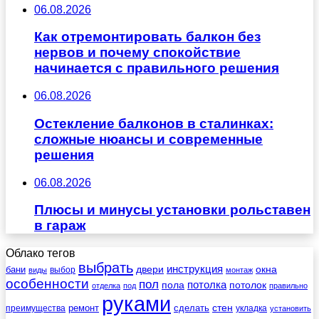
06.08.2026
Как отремонтировать балкон без
нервов и почему спокойствие
начинается с правильного решения
06.08.2026
Остекление балконов в сталинках:
сложные нюансы и современные
решения
06.08.2026
Плюсы и минусы установки рольставен
в гараж
Облако тегов
выбрать
инструкция
бани
двери
окна
виды
выбор
монтаж
особенности
пол
пола
потолка
потолок
отделка
под
правильно
руками
стен
ремонт
сделать
преимущества
укладка
установить