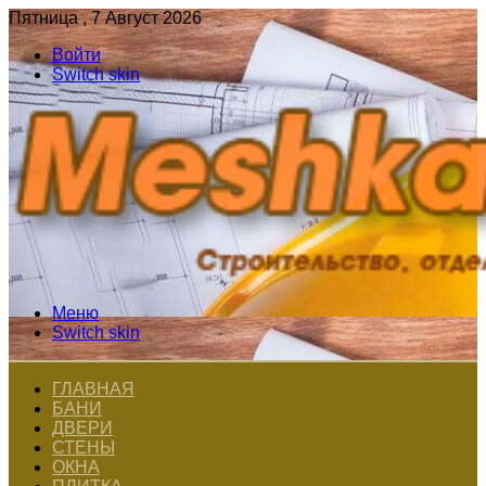
Пятница , 7 Август 2026
Войти
Switch skin
Меню
Switch skin
ГЛАВНАЯ
БАНИ
ДВЕРИ
СТЕНЫ
ОКНА