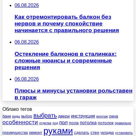
06.08.2026
Как отремонтировать балкон без
нервов и почему спокойствие
начинается с правильного решения
06.08.2026
Остекление балконов в сталинках:
сложные нюансы и современные
решения
06.08.2026
Плюсы и минусы установки рольставен
в гараж
Облако тегов
выбрать
инструкция
бани
двери
окна
виды
выбор
монтаж
особенности
пол
пола
потолка
потолок
отделка
под
правильно
руками
стен
ремонт
сделать
преимущества
укладка
установить