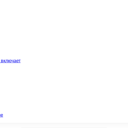
 включает
ие