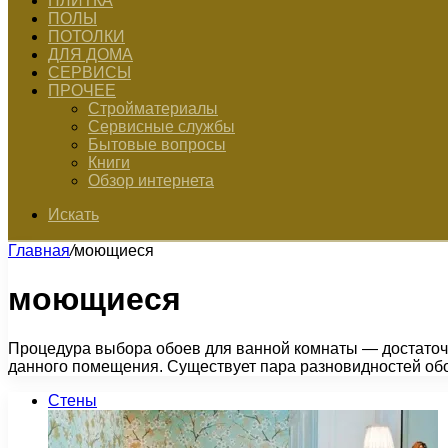
ПЛИТКА
ПОЛЫ
ПОТОЛКИ
ДЛЯ ДОМА
СЕРВИСЫ
ПРОЧЕЕ
Стройматериалы
Сервисные службы
Бытовые вопросы
Книги
Обзор интернета
Искать
Главная
/
моющиеся
моющиеся
Процедура выбора обоев для ванной комнаты — достаточ
данного помещения. Существует пара разновидностей обо
Стены