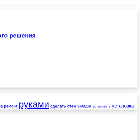
ого решения
руками
установка
стен
ремонт
сделать
ва
укладка
установить