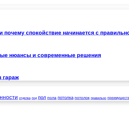
 и почему спокойствие начинается с правильн
жные нюансы и современные решения
в гараж
нности
пол
пола
потолка
потолок
преимущест
отделка
под
правильно