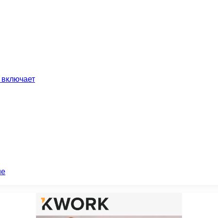
 включает
ие