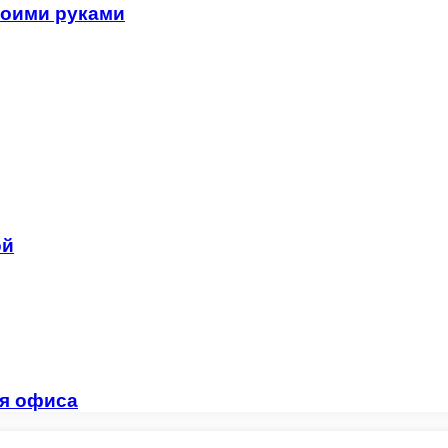
воими руками
ой
ля офиса