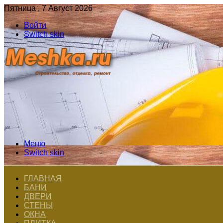
Пятница , 7 Август 2026
Войти
Switch skin
Меню
Switch skin
ГЛАВНАЯ
БАНИ
ДВЕРИ
СТЕНЫ
ОКНА