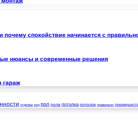
и монтаж
 и почему спокойствие начинается с правильн
жные нюансы и современные решения
в гараж
нности
пол
пола
потолка
потолок
преимущест
отделка
под
правильно