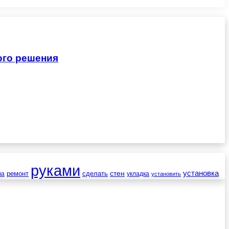
ого решения
руками
установка
стен
ремонт
сделать
ва
укладка
установить