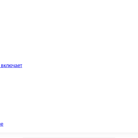
 включает
ие