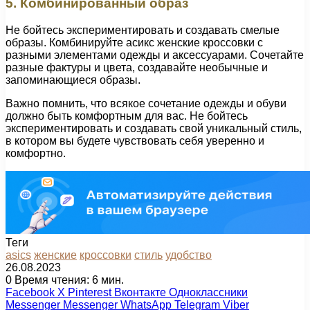
5. Комбинированный образ
Не бойтесь экспериментировать и создавать смелые
образы. Комбинируйте асикс женские кроссовки с
разными элементами одежды и аксессуарами. Сочетайте
разные фактуры и цвета, создавайте необычные и
запоминающиеся образы.
Важно помнить, что всякое сочетание одежды и обуви
должно быть комфортным для вас. Не бойтесь
экспериментировать и создавать свой уникальный стиль,
в котором вы будете чувствовать себя уверенно и
комфортно.
Теги
asics
женские
кроссовки
стиль
удобство
26.08.2023
0
Время чтения: 6 мин.
Facebook
X
Pinterest
Вконтакте
Одноклассники
Messenger
Messenger
WhatsApp
Telegram
Viber