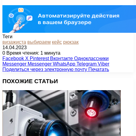
Теги
визажиста
выбираем
кейс
рюкзак
14.04.2023
0
Время чтения: 1 минута
Facebook
X
Pinterest
Вконтакте
Одноклассники
Messenger
Messenger
WhatsApp
Telegram
Viber
Поделиться через электронную почту
Печатать
ПОХОЖИЕ СТАТЬИ