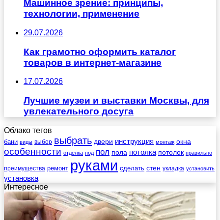
Машинное зрение: принципы,
технологии, применение
29.07.2026
Как грамотно оформить каталог
товаров в интернет-магазине
17.07.2026
Лучшие музеи и выставки Москвы, для
увлекательного досуга
Облако тегов
выбрать
инструкция
бани
двери
окна
виды
выбор
монтаж
особенности
пол
пола
потолка
потолок
отделка
под
правильно
руками
стен
ремонт
сделать
преимущества
укладка
установить
установка
Интересное