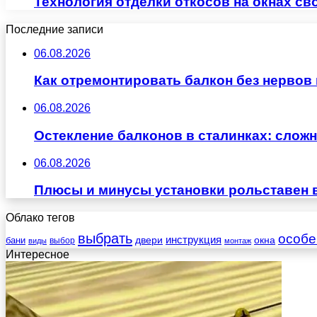
Технология отделки откосов на окнах с
Последние записи
06.08.2026
Как отремонтировать балкон без нервов
06.08.2026
Остекление балконов в сталинках: сло
06.08.2026
Плюсы и минусы установки рольставен 
Облако тегов
выбрать
особе
инструкция
бани
двери
окна
виды
выбор
монтаж
Интересное