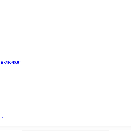
 включает
ие