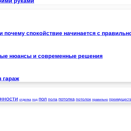
воими руками
 и почему спокойствие начинается с правильн
жные нюансы и современные решения
в гараж
нности
пол
пола
потолка
потолок
преимущест
отделка
под
правильно