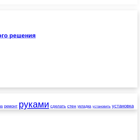
ого решения
руками
установка
стен
ремонт
сделать
ва
укладка
установить