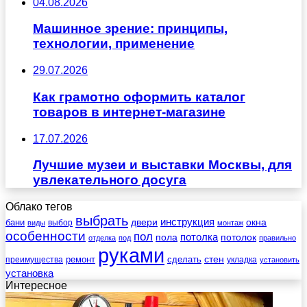
04.08.2026
Машинное зрение: принципы,
технологии, применение
29.07.2026
Как грамотно оформить каталог
товаров в интернет-магазине
17.07.2026
Лучшие музеи и выставки Москвы, для
увлекательного досуга
Облако тегов
выбрать
инструкция
бани
двери
окна
виды
выбор
монтаж
особенности
пол
пола
потолка
потолок
отделка
под
правильно
руками
стен
ремонт
сделать
преимущества
укладка
установить
установка
Интересное