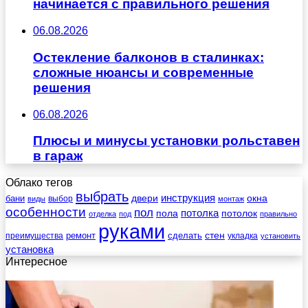
начинается с правильного решения
06.08.2026
Остекление балконов в сталинках:
сложные нюансы и современные
решения
06.08.2026
Плюсы и минусы установки рольставен
в гараж
Облако тегов
выбрать
инструкция
бани
двери
окна
виды
выбор
монтаж
особенности
пол
пола
потолка
потолок
отделка
под
правильно
руками
стен
ремонт
сделать
преимущества
укладка
установить
установка
Интересное