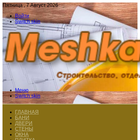
Пятница , 7 Август 2026
Войти
Switch skin
Меню
Switch skin
ГЛАВНАЯ
БАНИ
ДВЕРИ
СТЕНЫ
ОКНА