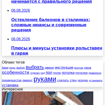
начинается с правильного решения
06.08.2026
Остекление балконов в сталинках:
сложные нюансы и современные
решения
06.08.2026
Плюсы и минусы установки рольставен
в гараж
Облако тегов
выбрать
инструкция
бани
двери
окна
виды
выбор
монтаж
особенности
пол
пола
потолка
потолок
отделка
под
правильно
руками
стен
ремонт
сделать
преимущества
укладка
установить
установка
Интересное