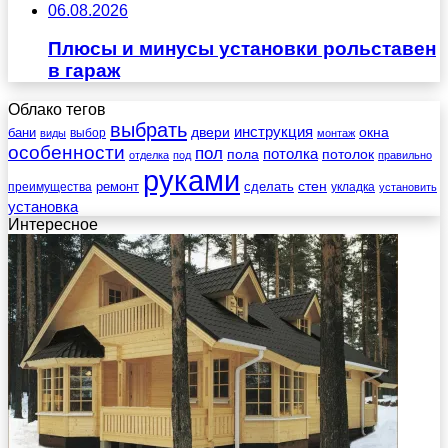
06.08.2026
Плюсы и минусы установки рольставен
в гараж
Облако тегов
выбрать
инструкция
бани
двери
окна
виды
выбор
монтаж
особенности
пол
пола
потолка
потолок
отделка
под
правильно
руками
стен
ремонт
сделать
преимущества
укладка
установить
установка
Интересное