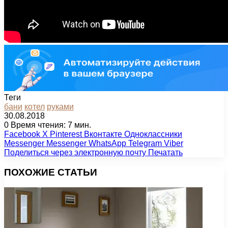
Теги
бани
котел
руками
30.08.2018
0
Время чтения: 7 мин.
Facebook
X
Pinterest
Вконтакте
Одноклассники
Messenger
Messenger
WhatsApp
Telegram
Viber
Поделиться через электронную почту
Печатать
ПОХОЖИЕ СТАТЬИ