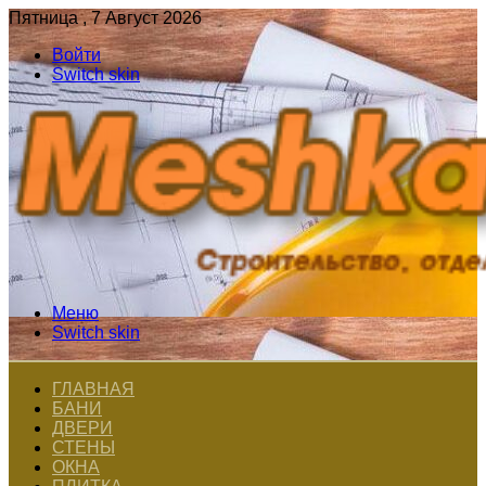
Пятница , 7 Август 2026
Войти
Switch skin
Меню
Switch skin
ГЛАВНАЯ
БАНИ
ДВЕРИ
СТЕНЫ
ОКНА