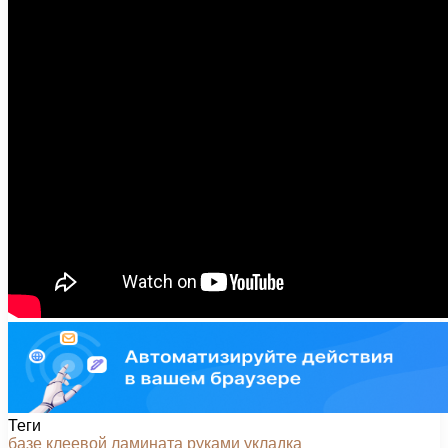
Теги
базе
клеевой
ламината
руками
укладка