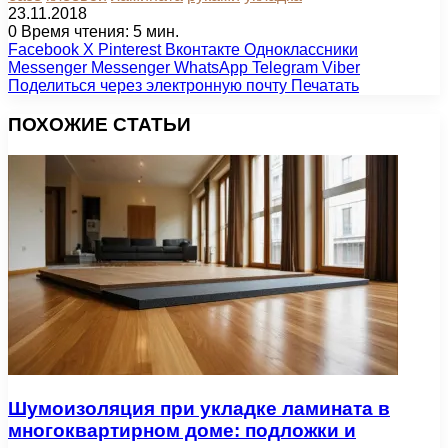
23.11.2018
0
Время чтения: 5 мин.
Facebook
X
Pinterest
Вконтакте
Одноклассники
Messenger
Messenger
WhatsApp
Telegram
Viber
Поделиться через электронную почту
Печатать
ПОХОЖИЕ СТАТЬИ
Шумоизоляция при укладке ламината в
многоквартирном доме: подложки и