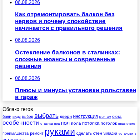
06.08.2026
Как отремонтировать балкон без
нервов и почему спокойствие
начинается с правильного решения
06.08.2026
Остекление балконов в сталинках:
сложные нюансы и современные
решения
06.08.2026
Плюсы и минусы установки рольставен
в гараж
Облако тегов
выбрать
инструкция
бани
двери
окна
виды
выбор
монтаж
особенности
пол
пола
потолка
потолок
отделка
под
правильно
руками
стен
ремонт
сделать
преимущества
укладка
установить
установка