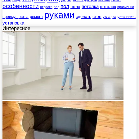
особенности
пол
пола
потолка
потолок
отделка
под
правильно
руками
стен
ремонт
сделать
преимущества
укладка
установить
установка
Интересное