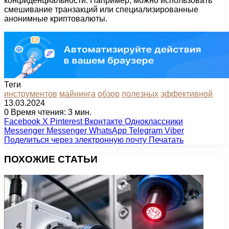
конфиденциальности. Например, можно использовать
смешивание транзакций или специализированные
анонимные криптовалюты.
Теги
инструментов
майнинга
обзор
полезных
эффективной
13.03.2024
0
Время чтения: 3 мин.
Facebook
X
Pinterest
Вконтакте
Одноклассники
Messenger
Messenger
WhatsApp
Telegram
Viber
Поделиться через электронную почту
Печатать
ПОХОЖИЕ СТАТЬИ