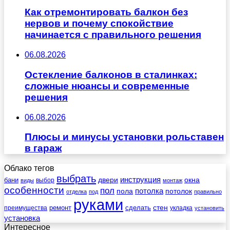
Как отремонтировать балкон без
нервов и почему спокойствие
начинается с правильного решения
06.08.2026
Остекление балконов в сталинках:
сложные нюансы и современные
решения
06.08.2026
Плюсы и минусы установки рольставен
в гараж
Облако тегов
выбрать
инструкция
бани
двери
окна
виды
выбор
монтаж
особенности
пол
пола
потолка
потолок
отделка
под
правильно
руками
стен
ремонт
сделать
преимущества
укладка
установить
установка
Интересное