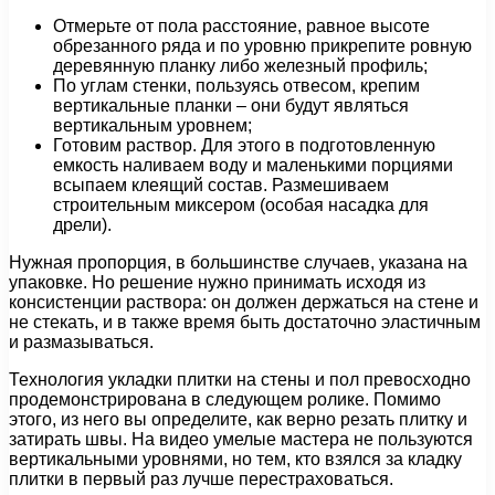
Отмерьте от пола расстояние, равное высоте
обрезанного ряда и по уровню прикрепите ровную
деревянную планку либо железный профиль;
По углам стенки, пользуясь отвесом, крепим
вертикальные планки – они будут являться
вертикальным уровнем;
Готовим раствор. Для этого в подготовленную
емкость наливаем воду и маленькими порциями
всыпаем клеящий состав. Размешиваем
строительным миксером (особая насадка для
дрели).
Нужная пропорция, в большинстве случаев, указана на
упаковке. Но решение нужно принимать исходя из
консистенции раствора: он должен держаться на стене и
не стекать, и в также время быть достаточно эластичным
и размазываться.
Технология укладки плитки на стены и пол превосходно
продемонстрирована в следующем ролике. Помимо
этого, из него вы определите, как верно резать плитку и
затирать швы. На видео умелые мастера не пользуются
вертикальными уровнями, но тем, кто взялся за кладку
плитки в первый раз лучше перестраховаться.