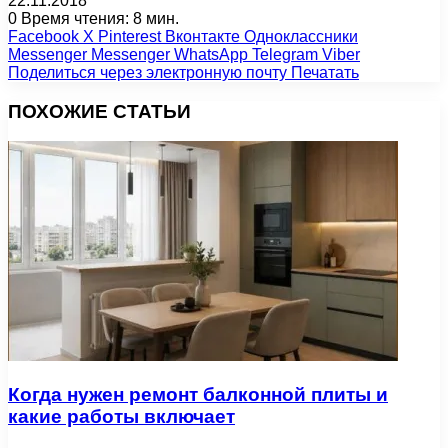
22.11.2018
0
Время чтения: 8 мин.
Facebook
X
Pinterest
Вконтакте
Одноклассники
Messenger
Messenger
WhatsApp
Telegram
Viber
Поделиться через электронную почту
Печатать
ПОХОЖИЕ СТАТЬИ
Когда нужен ремонт балконной плиты и
какие работы включает