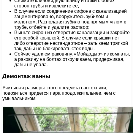
Снимите клиновидную шайбу и гайки с обеих
сторон трубы и извлеките ее;
В случае если соединение сифона с канализацией
зацементировано, вооружитесь зубилом и
молотком. Располагая зубило под прямым углом к
трубе, отбейте и удалите раствор;
Выньте сифон из отверстия канализации и закройте
его особой крышкой. В случае если крышки нет
либо отверстие нестандартное – затыкаем тряпкой
так, дабы не блокировать сток воды.
Сейчас удаляем раковину. «Мойдодыр» из комнаты,
а раковину на болтах откручиваем, придерживая,
дабы не упала.
Демонтаж ванны
Учитывая размеры этого предмета сантехники,
повозиться придется пара продолжительнее, чем с
умывальником: