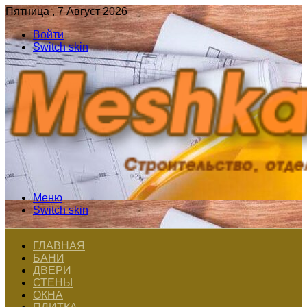
Пятница , 7 Август 2026
Войти
Switch skin
Меню
Switch skin
ГЛАВНАЯ
БАНИ
ДВЕРИ
СТЕНЫ
ОКНА