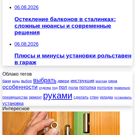
06.08.2026
Остекление балконов в сталинках:
сложные нюансы и современные
решения
06.08.2026
Плюсы и минусы установки рольставен
в гараж
Облако тегов
выбрать
инструкция
бани
двери
окна
виды
выбор
монтаж
особенности
пол
пола
потолка
потолок
отделка
под
правильно
руками
стен
ремонт
сделать
преимущества
укладка
установить
установка
Интересное