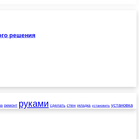
ого решения
руками
установка
стен
ремонт
сделать
ва
укладка
установить