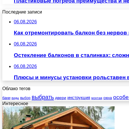
Пластиковые погреба преимущества и н
Последние записи
06.08.2026
Как отремонтировать балкон без нервов
06.08.2026
Остекление балконов в сталинках: сло
06.08.2026
Плюсы и минусы установки рольставен 
Облако тегов
выбрать
особе
инструкция
бани
двери
окна
виды
выбор
монтаж
Интересное