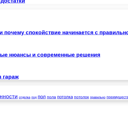
едостатки
 и почему спокойствие начинается с правильн
жные нюансы и современные решения
в гараж
нности
пол
пола
потолка
потолок
преимущест
отделка
под
правильно