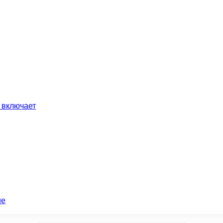
 включает
ие