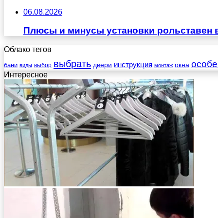
06.08.2026
Плюсы и минусы установки рольставен 
Облако тегов
выбрать
особе
инструкция
бани
двери
окна
виды
выбор
монтаж
Интересное