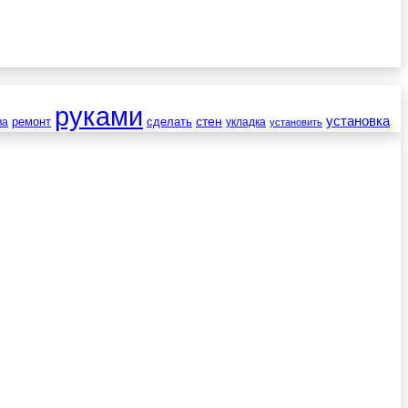
руками
установка
стен
ремонт
сделать
ва
укладка
установить