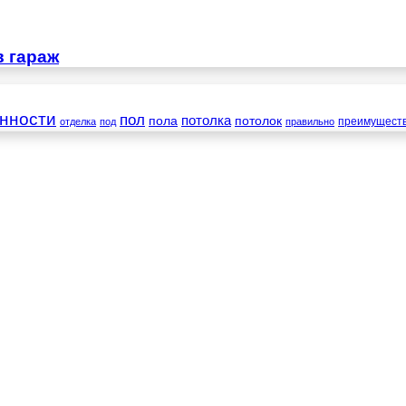
в гараж
нности
пол
пола
потолка
потолок
преимущест
отделка
под
правильно