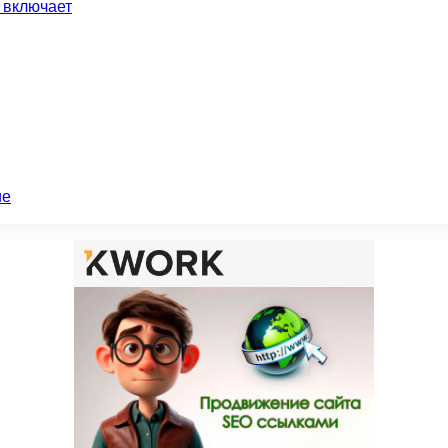
 включает
ие